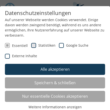
Datenschutzeinstellungen
Auf unserer Webseite werden Cookies verwendet. Einige
davon werden zwingend benötigt, während es uns andere
Menü
ermöglichen, Ihre Nutzererfahrung auf unserer Webseite zu
verbessern.
Voraussetzungen und Antrag auf
Statistiken
Google Suche
Essentiell
Mitgliedschaft
Externe Inhalte
Sie möchten Mitglied bei uns werden?
Alle akzeptieren
Hier finden Sie die Voraussetzungen:
Speichern & schließen
Ein als gemeinnützig anerkannter Sportverein mit
Vereinssitz im Kreis Warendorf kann Mitglied im
Nur essentielle Cookies akzeptieren
Kreissportbund Warendorf werden. Dieser Verein
muss einem Sportfachverband angeschlossen sein,
Weitere Informationen anzeigen
der dem Landessportbund Nordrhein-Westfalen