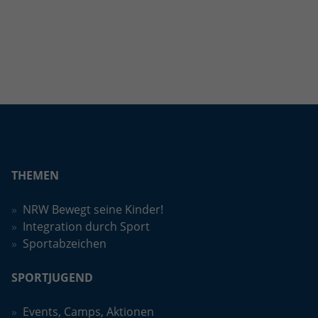
Anbieter
Google LLC
Laufzeit
2 Jahre
Wird verwendet, um den Sitzungsstatus
Zweck
zu erhalten.
THEMEN
NRW Bewegt seine Kinder!
Integration durch Sport
Sportabzeichen
SPORTJUGEND
Events, Camps, Aktionen