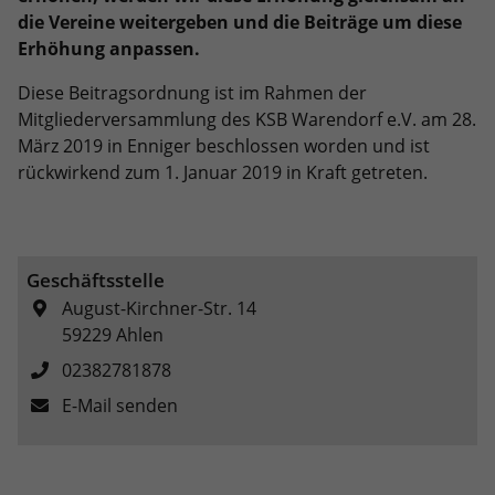
eines Analyseberichts darüber, wie es
die Vereine weitergeben und die Beiträge um diese
der Website geht. Die erhobenen Daten
Erhöhung anpassen.
umfassen die Anzahl der Besucher, die
Quelle, aus der sie stammen, und die
Diese Beitragsordnung ist im Rahmen der
Seiten in anonymisierter Form.
Mitgliederversammlung des KSB Warendorf e.V. am 28.
März 2019 in Enniger beschlossen worden und ist
rückwirkend zum 1. Januar 2019 in Kraft getreten.
Name
_dc_gtm_UA-101278931-2
Anbieter
Google Analytics
Laufzeit
1 Minute
Geschäftsstelle
August-Kirchner-Str. 14
Dieser Cookie identifiziert die Besucher
59229
Ahlen
nach Alter, Geschlecht oder Interessen
Zweck
und nutzt dazu den DoubleClick des
02382781878
Google Tag Manager, um die gezielte
E-Mail senden
Anzeigenplatzierung zu vereinfachen.
Name
_ga_Q9HMJRS88D