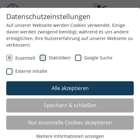
Datenschutzeinstellungen
Auf unserer Webseite werden Cookies verwendet. Einige
davon werden zwingend benötigt, während es uns andere
Menü
ermöglichen, Ihre Nutzererfahrung auf unserer Webseite zu
verbessern.
Statistiken
Google Suche
Essentiell
Externe Inhalte
Alle akzeptieren
Bewegung, die Kinder stark macht
Speichern & schließen
Kinder brauchen Bewegung – für ihre Gesundheit, ihre
Nur essentielle Cookies akzeptieren
Entwicklung und ihr Wohlbefinden.
Wir unterstützen Kitas und Schulen dabei,
Sport und
Weitere Informationen anzeigen
Bewegung fest im Alltag zu verankern
.