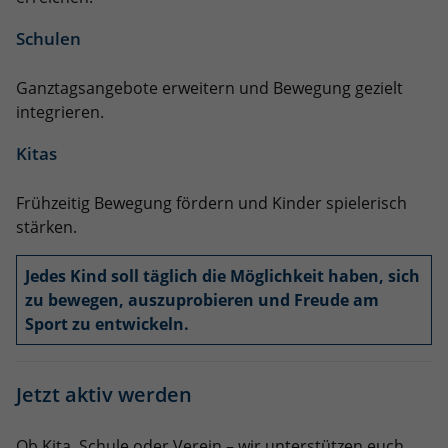
eines Analyseberichts darüber, wie es
der Website geht. Die erhobenen Daten
Schulen
umfassen die Anzahl der Besucher, die
Quelle, aus der sie stammen, und die
Ganztagsangebote erweitern und Bewegung gezielt
Seiten in anonymisierter Form.
integrieren.
Kitas
Name
_dc_gtm_UA-101278931-2
Anbieter
Google Analytics
Frühzeitig Bewegung fördern und Kinder spielerisch
stärken.
Laufzeit
1 Minute
Jedes Kind soll täglich die Möglichkeit haben, sich
Dieser Cookie identifiziert die Besucher
zu bewegen, auszuprobieren und Freude am
nach Alter, Geschlecht oder Interessen
Sport zu entwickeln.
Zweck
und nutzt dazu den DoubleClick des
Google Tag Manager, um die gezielte
Anzeigenplatzierung zu vereinfachen.
Jetzt aktiv werden
Name
_ga_Q9HMJRS88D
Ob Kita, Schule oder Verein – wir unterstützen euch