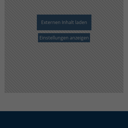
eines Analyseberichts darüber, wie es
der Website geht. Die erhobenen Daten
umfassen die Anzahl der Besucher, die
Quelle, aus der sie stammen, und die
Externen Inhalt laden
Seiten in anonymisierter Form.
Einstellungen anzeigen
Name
_dc_gtm_UA-101278931-2
Anbieter
Google Analytics
Laufzeit
1 Minute
Dieser Cookie identifiziert die Besucher
nach Alter, Geschlecht oder Interessen
Zweck
und nutzt dazu den DoubleClick des
Google Tag Manager, um die gezielte
Anzeigenplatzierung zu vereinfachen.
Name
_ga_Q9HMJRS88D