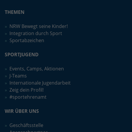
Anbieter
Google LLC
THEMEN
Laufzeit
2 Jahre
NRW Bewegt seine Kinder!
Integration durch Sport
Wird verwendet, um den Sitzungsstatus
Zweck
Sportabzeichen
zu erhalten.
SPORTJUGEND
Events, Camps, Aktionen
J-Teams
Internationale Jugendarbeit
Zeig dein Profil!
#sportehrenamt
WIR ÜBER UNS
Geschäftsstelle