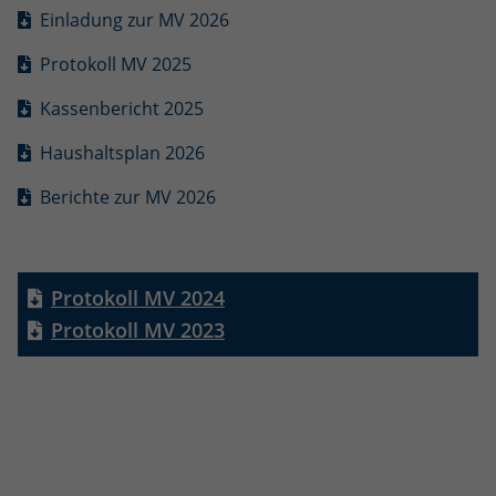
eines Analyseberichts darüber, wie es
Einladung zur MV 2026
der Website geht. Die erhobenen Daten
umfassen die Anzahl der Besucher, die
Protokoll MV 2025
Quelle, aus der sie stammen, und die
Seiten in anonymisierter Form.
Kassenbericht 2025
Haushaltsplan 2026
Name
_dc_gtm_UA-101278931-2
Berichte zur MV 2026
Anbieter
Google Analytics
Laufzeit
1 Minute
Protokoll MV 2024
Dieser Cookie identifiziert die Besucher
Protokoll MV 2023
nach Alter, Geschlecht oder Interessen
Zweck
und nutzt dazu den DoubleClick des
Google Tag Manager, um die gezielte
Anzeigenplatzierung zu vereinfachen.
Name
_ga_Q9HMJRS88D