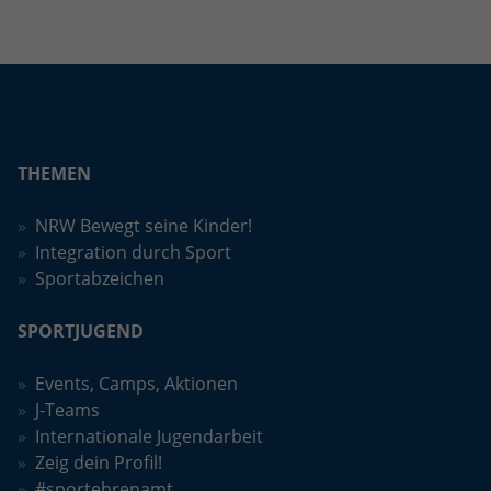
Anbieter
Google LLC
Laufzeit
2 Jahre
Wird verwendet, um den Sitzungsstatus
Zweck
zu erhalten.
THEMEN
NRW Bewegt seine Kinder!
Integration durch Sport
Sportabzeichen
SPORTJUGEND
Events, Camps, Aktionen
J-Teams
Internationale Jugendarbeit
Zeig dein Profil!
#sportehrenamt