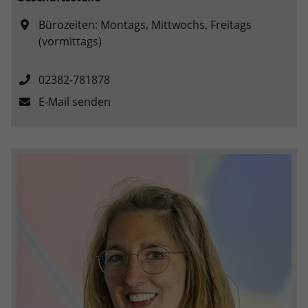
Anbieter
Google LLC
Bürozeiten: Montags, Mittwochs, Freitags
(vormittags)
Laufzeit
2 Jahre
02382-781878
Wird verwendet, um den Sitzungsstatus
Zweck
zu erhalten.
E-Mail senden