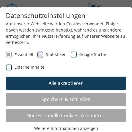
Datenschutzeinstellungen
Auf unserer Webseite werden Cookies verwendet. Einige
davon werden zwingend benötigt, während es uns andere
Menü
ermöglichen, Ihre Nutzererfahrung auf unserer Webseite zu
verbessern.
Inklusive Kursangebote
Statistiken
Google Suche
Essentiell
Der Kreissportbund führt momentan eine Zumba Gold
Externe Inhalte
Kurs in Beckum durch. Dieser ist auch für Menschen
mit Behinderung geöffnet und freut sich über neue
Alle akzeptieren
Kursteilnehmer.
Bei Interesse melden Sie sich gerne in der
Speichern & schließen
Geschäftsstelle
des KSB´s.
Nur essentielle Cookies akzeptieren
Weitere Informationen anzeigen